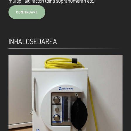
multipli alţi factori (dinţi supranumerari etc).
INHALOSEDAREA