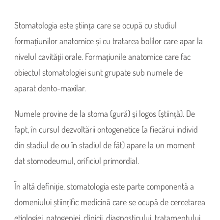
Stomatologia este știința care se ocupă cu studiul
formațiunilor anatomice și cu tratarea bolilor care apar la
nivelul cavității orale. Formațiunile anatomice care fac
obiectul stomatologiei sunt grupate sub numele de
aparat dento-maxilar.
Numele provine de la stoma (gură) și logos (știință). De
fapt, în cursul dezvoltării ontogenetice (a fiecărui individ
din stadiul de ou în stadiul de făt) apare la un moment
dat stomodeumul, orificiul primordial.
În altă definiție, stomatologia este parte componentă a
domeniului științific medicină care se ocupă de cercetarea
etiologiei, patogeniei, clinicii, diagnosticului, tratamentului