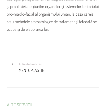
și profilaxiei afecțiunilor organelor și sistemelor teritoriului
oro-maxilo-facial al organismului uman, la baza căreia
stau metodele stomatologice de tratament și totodată se
ocupă și de elaborarea lor.
Navigare
Articolul anterior
MENTOPLASTIE
în
articole
ALTE SERVICII