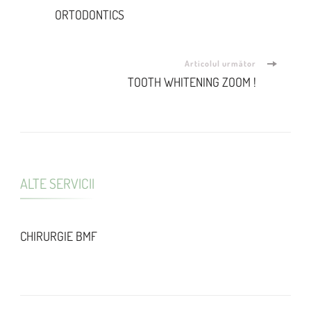
Navigare
ORTODONTICS
în
articole
Articolul următor
TOOTH WHITENING ZOOM !
ALTE SERVICII
CHIRURGIE BMF