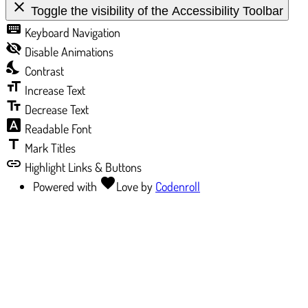
close
Toggle the visibility of the Accessibility Toolbar
keyboard
Keyboard Navigation
visibility_off
Disable Animations
nights_stay
Contrast
format_size
Increase Text
text_fields
Decrease Text
font_download
Readable Font
title
Mark Titles
link
Highlight Links & Buttons
favorite
Powered with
Love
by
Codenroll