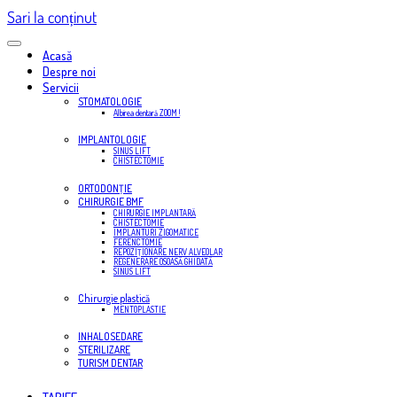
Sari la conținut
Acasă
Despre noi
Servicii
STOMATOLOGIE
Albirea dentară ZOOM !
IMPLANTOLOGIE
SINUS LIFT
CHISTECTOMIE
ORTODONŢIE
CHIRURGIE BMF
CHIRURGIE IMPLANTARĂ
CHISTECTOMIE
IMPLANTURI ZIGOMATICE
FERENCTOMIE
REPOZIŢIONARE NERV ALVEOLAR
REGENERARE OSOASĂ GHIDATĂ
SINUS LIFT
Chirurgie plastică
MENTOPLASTIE
INHALOSEDARE
STERILIZARE
TURISM DENTAR
TARIFE