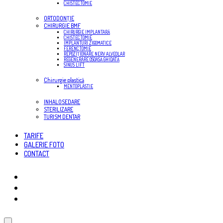
CHISTECTOMIE
ORTODONŢIE
CHIRURGIE BMF
CHIRURGIE IMPLANTARĂ
CHISTECTOMIE
IMPLANTURI ZIGOMATICE
FERENCTOMIE
REPOZIŢIONARE NERV ALVEOLAR
REGENERARE OSOASĂ GHIDATĂ
SINUS LIFT
Chirurgie plastică
MENTOPLASTIE
INHALOSEDARE
STERILIZARE
TURISM DENTAR
TARIFE
GALERIE FOTO
CONTACT